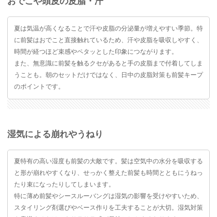
おでこや頭皮の皮脂・汗
夏は気温が高くなることで汗や皮脂の分泌量が増えやすい季節。特
に前髪はおでこと直接触れているため、汗や皮脂を吸収しやすく、
時間が経つほど束感やペタッとした印象につながります。
また、無意識に前髪を触るクセがあると手の皮脂まで付着してしま
うことも。朝のセットだけではなく、日中の皮脂対策も前髪キープ
のポイントです。
湿気による崩れやうねり
夏特有の高い湿度も前髪の大敵です。髪は空気中の水分を吸収する
と形が崩れやすくなり、せっかく整えた前髪も時間とともにうねっ
たり束になったりしてしまいます。
特に薄め前髪やシースルーバングは湿気の影響を受けやすいため、
スタイリング剤選びやベース作りを工夫することが大切。湿気対策