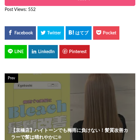
Post Views:
552
Prev
【京橋店】ハイトーンでも梅雨に負けない！髪質改善カ
ラーで髪は晴れやかに☀️