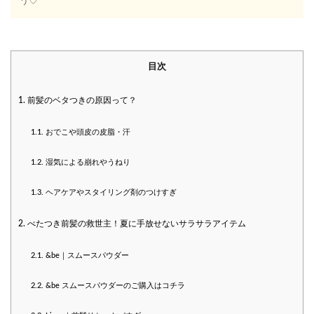
う♡
目次
1.
前髪のベタつきの原因って？
1.1.
おでこや頭皮の皮脂・汗
1.2.
湿気による崩れやうねり
1.3.
ヘアケアやスタイリング剤のつけすぎ
2.
べたつき前髪の救世主！夏に手放せないサラサラアイテム
2.1.
&be｜スムースパウダー
2.2.
&be スムースパウダーのご購入はコチラ