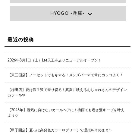
Lee大阪店
HYOGO -兵庫-
大阪府大阪市北区小松原町1-27梅田エビスビル7F
06-6366-7000
Lee尼崎店
兵庫県尼崎市昭和南通3丁目26 松本ビル1F
06-4869-7075
Lee梅田店
最近の投稿
大阪市北区茶屋町13-6 TAG茶屋町7F
06-6374-3355
Lee甲子園店
2026年8月1日（土）Lee天王寺店リニューアルオープン！
兵庫県西宮市甲子園九番町1-2 フラットライフワーク1F
0798-42-3334
Lee京橋店
大阪府大阪市都島区東野田町２丁目９－２３ 晃進ビル2F
【東三国店】ノーセットでもキマる！メンズパーマで常にカッコよく！
06-6355-1007
【梅田店】夏は派手髪で乗り切る！真夏に映えるおしゃれさんのデザイン
カラー🦄💚
Lee堀江店
〒550-0014 大阪府大阪市西区北堀江1-13-10 シマノ工業
ビル1F
【2026年】湿気に負けないカールヘアに！梅雨でも巻き髪キープを叶え
06-6563-9091
よう♡
Lee四ツ橋店
【甲子園店】夏っぽ高発色カラー🌻ブリーチで理想をそのまま✨