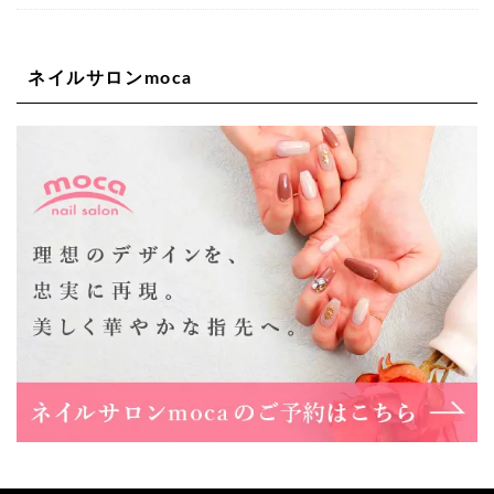
大阪府大阪市西区新町1-5-7 四ツ橋ビルディング B1
06-6563-9092
ネイルサロンmoca
Lee天王寺店
大阪市阿倍野区阿倍野筋1-6-1ヴィアあべのウォーク202a
06-6537-9791
Lee上新庄Vita店
大阪市東淀川区瑞光1-4-1 カサデルドイ 2F
06-6195-3667
Lee東三国店
大阪市淀川区東三国4-8-11 大拓ハイツ6
06-6395-9555
Lee布施店
大阪府東大阪市足代2丁目1-5 モンテノーム布施1F
06-6748-0778