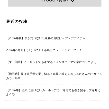
HYOGO -兵庫-
大阪府大阪市北区小松原町1-27梅田エビスビル7F
06-6366-7000
Lee尼崎店
兵庫県尼崎市昭和南通3丁目26 松本ビル1F
06-4869-7075
Lee梅田店
最近の投稿
大阪市北区茶屋町13-6 TAG茶屋町7F
06-6374-3355
Lee甲子園店
【2026年夏】手が汚れない✨真夏のお助けケアケアアイテム
兵庫県西宮市甲子園九番町1-2 フラットライフワーク1F
0798-42-3334
Lee京橋店
大阪府大阪市都島区東野田町２丁目９－２３ 晃進ビル2F
2026年8月1日（土）Lee天王寺店リニューアルオープン！
06-6355-1007
【東三国店】ノーセットでもキマる！メンズパーマで常にカッコよく！
Lee堀江店
【梅田店】夏は派手髪で乗り切る！真夏に映えるおしゃれさんのデザイン
〒550-0014 大阪府大阪市西区北堀江1-13-10 シマノ工業
ビル1F
カラー🦄💚
06-6563-9091
【2026年】湿気に負けないカールヘアに！梅雨でも巻き髪キープを叶え
Lee四ツ橋店
よう♡
大阪府大阪市西区新町1-5-7 四ツ橋ビルディング B1
06-6563-9092