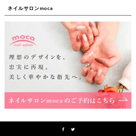
ネイルサロンmoca
Lee天王寺店
大阪府大阪市阿倍野区阿倍野筋２－１－２０ ｃｒｏｉｓ
ｓａｎｔビルＢ１Ｆ
06-6537-9791
Lee上新庄Vita店
大阪市東淀川区瑞光1-4-1 カサデルドイ 2F
06-6195-3667
Lee東三国店
大阪市淀川区東三国4-8-11 大拓ハイツ6
06-6395-9555
Lee布施店
大阪府東大阪市足代2丁目1-5 モンテノーム布施1F
06-6748-0778