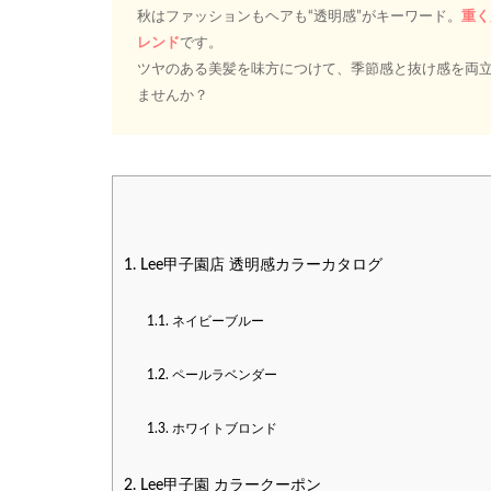
秋はファッションもヘアも“透明感”がキーワード。
重く
レンド
です。
ツヤのある美髪を味方につけて、季節感と抜け感を両
ませんか？
1.
Lee甲子園店 透明感カラーカタログ
1.1.
ネイビーブルー
1.2.
ペールラベンダー
1.3.
ホワイトブロンド
2.
Lee甲子園 カラークーポン