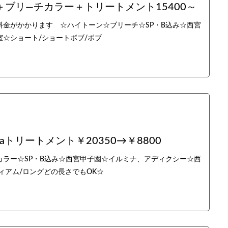
ブリ―チカラー＋トリートメント15400～
金がかかります ☆ハイトーン☆ブリーチ☆SP・B込み☆西宮
☆ショート/ショートボブ/ボブ
aトリートメント￥20350→￥8800
ラー☆SP・B込み☆西宮甲子園☆イルミナ、アディクシー☆西
ィアム/ロングどの長さでもOK☆