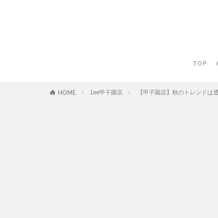
TOP
Lee甲子園店
【甲子園店】秋のトレンドは
HOME