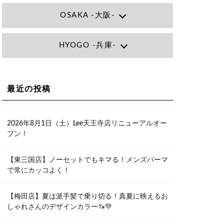
OSAKA -大阪-
Lee大阪店
HYOGO -兵庫-
大阪府大阪市北区小松原町1-27梅田エ
ビスビル7F
06-6366-7000
Lee尼崎店
兵庫県尼崎市昭和南通3丁目26 松本ビ
Lee梅田店
ル1F
大阪市北区茶屋町13-6 TAG茶屋町7F
最近の投稿
06-4869-7075
06-6374-3355
Lee甲子園店
兵庫県西宮市甲子園九番町1-2 フラット
Lee京橋店
ライフワーク1F
2026年8月1日（土）Lee天王寺店リニューアルオー
大阪府大阪市都島区東野田町２丁目９
0798-42-3334
プン！
－２３ 晃進ビル2F
06-6355-1007
Lee堀江店
【東三国店】ノーセットでもキマる！メンズパーマ
〒550-0014 大阪府大阪市西区北堀江1-
で常にカッコよく！
13-10 シマノ工業ビル1F
06-6563-9091
【梅田店】夏は派手髪で乗り切る！真夏に映えるお
Lee四ツ橋店
しゃれさんのデザインカラー🦄💚
大阪府大阪市西区新町1-5-7 四ツ橋ビル
ディング B1