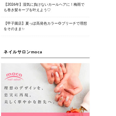
06-6563-9092
【2026年】湿気に負けないカールヘアに！梅雨で
も巻き髪キープを叶えよう♡
Lee天王寺店
大阪府大阪市阿倍野区阿倍野筋２－１
－２０ ｃｒｏｉｓｓａｎｔビルＢ１
Ｆ
【甲子園店】夏っぽ高発色カラー🌻ブリーチで理想
06-6537-9791
をそのまま✨
Lee上新庄Vita店
大阪市東淀川区瑞光1-4-1 カサデルドイ
2F
06-6195-3667
ネイルサロンmoca
Lee東三国店
大阪市淀川区東三国4-8-11 大拓ハイツ6
06-6395-9555
Lee布施店
大阪府東大阪市足代2丁目1-5 モンテノ
ーム布施1F
06-6748-0778
Lee枚方店
大阪府枚方市岡東町18-15 キューブ枚
方駅前ビル2F-A
072-843-3409