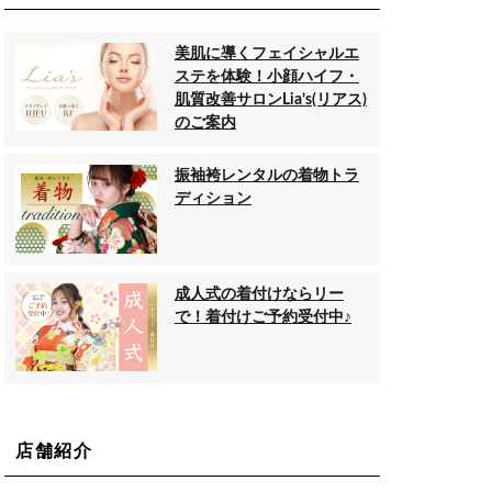
美肌に導くフェイシャルエ
ステを体験！小顔ハイフ・
肌質改善サロンLia’s(リアス)
のご案内
振袖袴レンタルの着物トラ
ディション
成人式の着付けならリー
で！着付けご予約受付中♪
店舗紹介