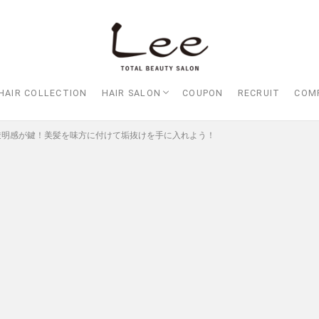
HAIR COLLECTION
HAIR SALON
COUPON
RECRUIT
COM
Lee大阪店
Lee梅田店
Lee京橋店
Lee堀江店
Lee四ツ橋店
Lee天王寺店
Lee上新庄Vita店
Lee東三国店
Lee布施店
Lee枚方店
HARBOR （ハーバー）
Lee尼崎店
Lee甲子園店
透明感が鍵！美髪を味方に付けて垢抜けを手に入れよう！