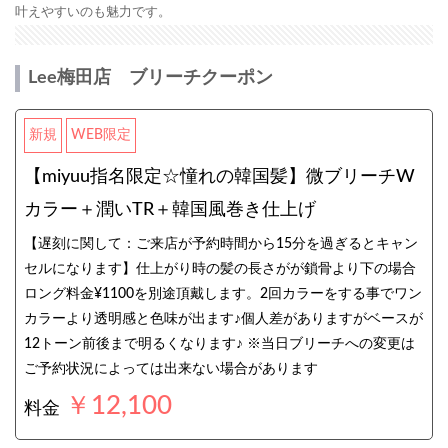
叶えやすいのも魅力です。
Lee梅田店 ブリーチクーポン
新規
WEB限定
【miyuu指名限定☆憧れの韓国髪】微ブリーチW
カラー＋潤いTR＋韓国風巻き仕上げ
【遅刻に関して：ご来店が予約時間から15分を過ぎるとキャン
セルになります】仕上がり時の髪の長さがが鎖骨より下の場合
ロング料金¥1100を別途頂戴します。2回カラーをする事でワン
カラーより透明感と色味が出ます♪個人差がありますがベースが
12トーン前後まで明るくなります♪ ※当日ブリーチへの変更は
ご予約状況によっては出来ない場合があります
￥12,100
料金