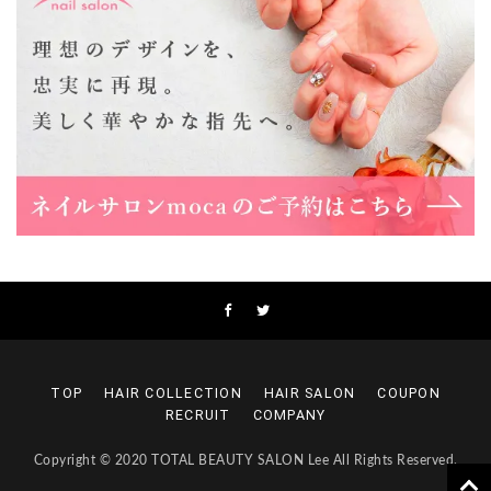
Lee上新庄Vita店
大阪市東淀川区瑞光1-4-1 カサデルドイ 2F
06-6195-3667
Lee東三国店
大阪市淀川区東三国4-8-11 大拓ハイツ6
06-6395-9555
Lee布施店
大阪府東大阪市足代2丁目1-5 モンテノーム布施1F
06-6748-0778
Lee枚方店
大阪府枚方市岡東町18-15 キューブ枚方駅前ビル2F-A
072-843-3409
TOP
HAIR COLLECTION
HAIR SALON
COUPON
RECRUIT
COMPANY
Copyright © 2020 TOTAL BEAUTY SALON Lee All Rights Reserved.