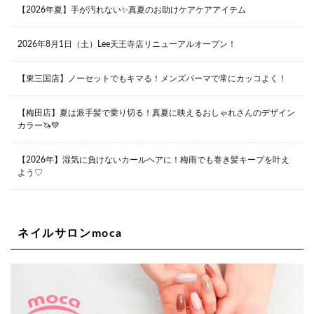
【2026年夏】手が汚れない✨真夏のお助けケアケアアイテム
兵庫県西宮市甲子園九番町1-2 フラットライフワーク1F
0798-42-3334
Lee京橋店
大阪府大阪市都島区東野田町２丁目９－２３ 晃進ビル2F
2026年8月1日（土）Lee天王寺店リニューアルオープン！
06-6355-1007
【東三国店】ノーセットでもキマる！メンズパーマで常にカッコよく！
Lee堀江店
【梅田店】夏は派手髪で乗り切る！真夏に映えるおしゃれさんのデザイン
〒550-0014 大阪府大阪市西区北堀江1-13-10 シマノ工業
ビル1F
カラー🦄💚
06-6563-9091
【2026年】湿気に負けないカールヘアに！梅雨でも巻き髪キープを叶え
Lee四ツ橋店
よう♡
大阪府大阪市西区新町1-5-7 四ツ橋ビルディング B1
06-6563-9092
ネイルサロンmoca
Lee天王寺店
大阪府大阪市阿倍野区阿倍野筋２－１－２０ ｃｒｏｉｓ
ｓａｎｔビルＢ１Ｆ
06-6537-9791