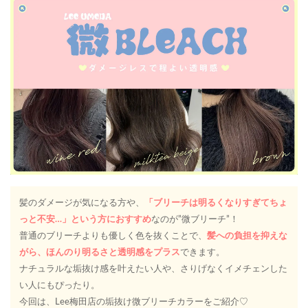
髪のダメージが気になる方や、
「ブリーチは明るくなりすぎてちょ
っと不安…」という方におすすめ
なのが”微ブリーチ”！
普通のブリーチよりも優しく色を抜くことで、
髪への負担を抑えな
がら、ほんのり明るさと透明感をプラス
できます。
ナチュラルな垢抜け感を叶えたい人や、さりげなくイメチェンした
い人にもぴったり。
今回は、Lee梅田店の垢抜け微ブリーチカラーをご紹介♡