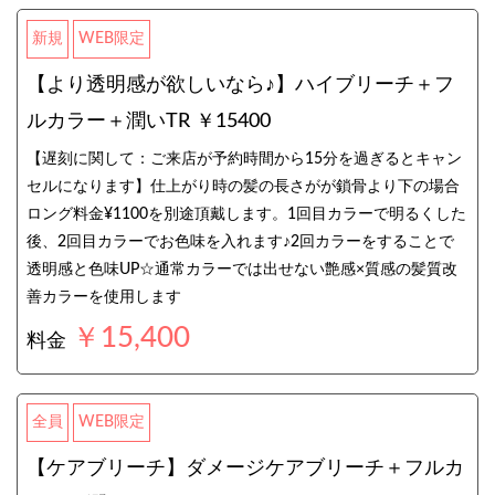
新規
WEB限定
【より透明感が欲しいなら♪】ハイブリーチ＋フ
ルカラー＋潤いTR ￥15400
【遅刻に関して：ご来店が予約時間から15分を過ぎるとキャン
セルになります】仕上がり時の髪の長さがが鎖骨より下の場合
ロング料金¥1100を別途頂戴します。1回目カラーで明るくした
後、2回目カラーでお色味を入れます♪2回カラーをすることで
透明感と色味UP☆通常カラーでは出せない艶感×質感の髪質改
善カラーを使用します
￥15,400
料金
全員
WEB限定
【ケアブリーチ】ダメージケアブリーチ＋フルカ