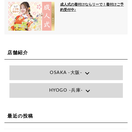
成人式の着付けならリーで！着付けご予
約受付中♪
店舗紹介
OSAKA -大阪-
Lee大阪店
HYOGO -兵庫-
大阪府大阪市北区小松原町1-27梅田エビスビル7F
06-6366-7000
Lee尼崎店
兵庫県尼崎市昭和南通3丁目26 松本ビル1F
06-4869-7075
Lee梅田店
最近の投稿
大阪市北区茶屋町13-6 TAG茶屋町7F
06-6374-3355
Lee甲子園店