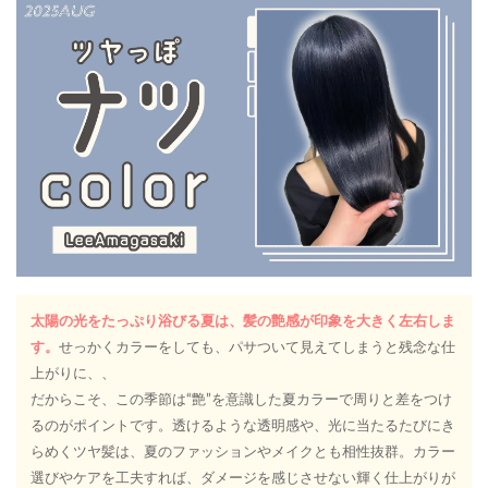
太陽の光をたっぷり浴びる夏は、髪の艶感が印象を大きく左右しま
す。
せっかくカラーをしても、パサついて見えてしまうと残念な仕
上がりに、、
だからこそ、この季節は“艶”を意識した夏カラーで周りと差をつけ
るのがポイントです。透けるような透明感や、光に当たるたびにき
らめくツヤ髪は、夏のファッションやメイクとも相性抜群。カラー
選びやケアを工夫すれば、ダメージを感じさせない輝く仕上がりが