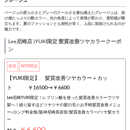
グレージュ
ベージュの柔らかさとグレーのクールさを兼ね備えたグレージュは、抜
け感たっぷりの艶カラー。光の角度によって表情が変わり、透明感が際
立ちます。夏のファッションとも相性が良く、上品に垢抜けられるのが
魅力です。
Lee尼崎店 |YUKI限定 髪質改善ツヤカラークーポ
ン
新規
WEB限定
【YUKI限定】 髪質改善ツヤカラー＋カッ
ト ￥16500→￥6600
Lee尼崎YUKI限定！レブリン酸を使った髪質改善カラーでツヤ
髪へ！繰り返すほどツヤツヤの髪の毛☆お手軽髪質改善メニュ
ー♪ロング料金無/阪神尼崎美容室/髪質改善カラー/ツヤ髪カラ
ー