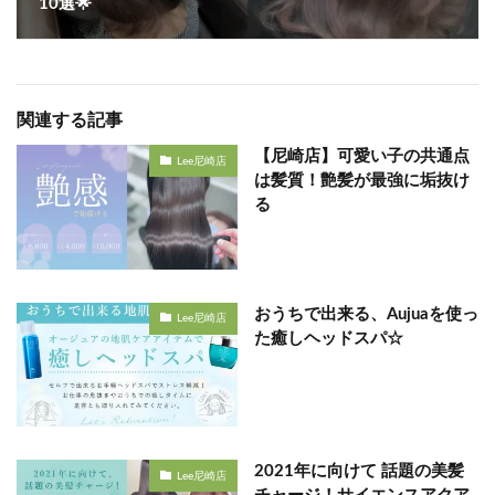
10選🌟
関連する記事
【尼崎店】可愛い子の共通点
Lee尼崎店
は髪質！艶髪が最強に垢抜け
る
おうちで出来る、Aujuaを使っ
Lee尼崎店
た癒しヘッドスパ☆
2021年に向けて 話題の美髪
Lee尼崎店