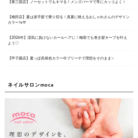
大阪府大阪市都島区東野田町２丁目９－２３ 晃進ビル2F
【東三国店】ノーセットでもキマる！メンズパーマで常にカッコよく！
06-6355-1007
【梅田店】夏は派手髪で乗り切る！真夏に映えるおしゃれさんのデザイン
カラー🦄💚
Lee堀江店
〒550-0014 大阪府大阪市西区北堀江1-13-10 シマノ工業
ビル1F
【2026年】湿気に負けないカールヘアに！梅雨でも巻き髪キープを叶え
06-6563-9091
よう♡
Lee四ツ橋店
【甲子園店】夏っぽ高発色カラー🌻ブリーチで理想をそのまま✨
大阪府大阪市西区新町1-5-7 四ツ橋ビルディング B1
06-6563-9092
ネイルサロンmoca
Lee天王寺店
大阪府大阪市阿倍野区阿倍野筋２－１－２０ ｃｒｏｉｓ
ｓａｎｔビルＢ１Ｆ
06-6537-9791
Lee上新庄Vita店
大阪市東淀川区瑞光1-4-1 カサデルドイ 2F
06-6195-3667