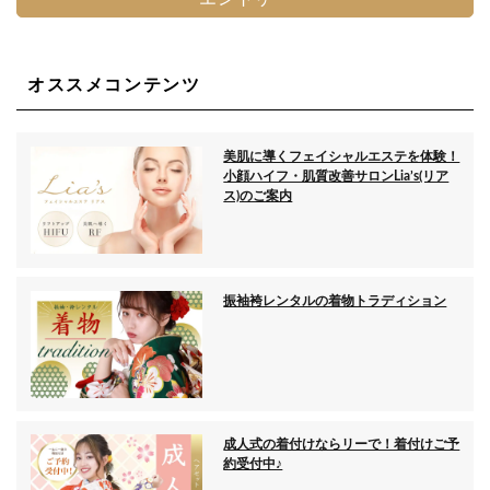
オススメコンテンツ
美肌に導くフェイシャルエステを体験！
小顔ハイフ・肌質改善サロンLia’s(リア
ス)のご案内
振袖袴レンタルの着物トラディション
成人式の着付けならリーで！着付けご予
約受付中♪