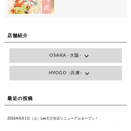
店舗紹介
OSAKA -大阪-
Lee大阪店
HYOGO -兵庫-
大阪府大阪市北区小松原町1-27梅田エビスビル7F
06-6366-7000
Lee尼崎店
兵庫県尼崎市昭和南通3丁目26 松本ビル1F
06-4869-7075
Lee梅田店
最近の投稿
大阪市北区茶屋町13-6 TAG茶屋町7F
06-6374-3355
Lee甲子園店
2026年8月1日（土）Lee天王寺店リニューアルオープン！
兵庫県西宮市甲子園九番町1-2 フラットライフワーク1F
0798-42-3334
Lee京橋店