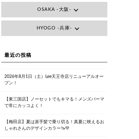
OSAKA -大阪-
Lee大阪店
HYOGO -兵庫-
大阪府大阪市北区小松原町1-27梅田エ
ビスビル7F
06-6366-7000
Lee尼崎店
兵庫県尼崎市昭和南通3丁目26 松本ビ
Lee梅田店
ル1F
大阪市北区茶屋町13-6 TAG茶屋町7F
最近の投稿
06-4869-7075
06-6374-3355
Lee甲子園店
兵庫県西宮市甲子園九番町1-2 フラット
Lee京橋店
ライフワーク1F
2026年8月1日（土）Lee天王寺店リニューアルオー
大阪府大阪市都島区東野田町２丁目９
0798-42-3334
プン！
－２３ 晃進ビル2F
06-6355-1007
Lee堀江店
【東三国店】ノーセットでもキマる！メンズパーマ
〒550-0014 大阪府大阪市西区北堀江1-
で常にカッコよく！
13-10 シマノ工業ビル1F
06-6563-9091
【梅田店】夏は派手髪で乗り切る！真夏に映えるお
Lee四ツ橋店
しゃれさんのデザインカラー🦄💚
大阪府大阪市西区新町1-5-7 四ツ橋ビル
ディング B1