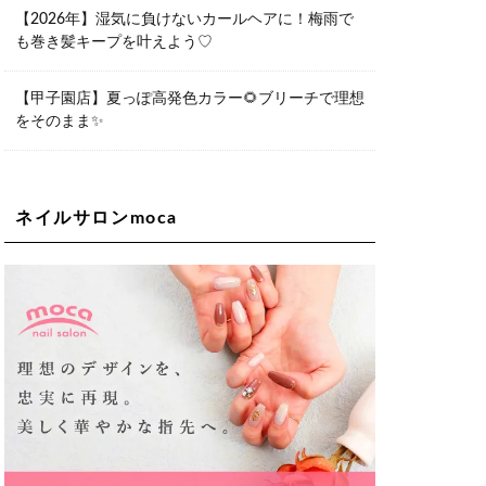
06-6563-9092
【2026年】湿気に負けないカールヘアに！梅雨で
も巻き髪キープを叶えよう♡
Lee天王寺店
大阪府大阪市阿倍野区阿倍野筋２－１
－２０ ｃｒｏｉｓｓａｎｔビルＢ１
Ｆ
【甲子園店】夏っぽ高発色カラー🌻ブリーチで理想
06-6537-9791
をそのまま✨
Lee上新庄Vita店
大阪市東淀川区瑞光1-4-1 カサデルドイ
2F
06-6195-3667
ネイルサロンmoca
Lee東三国店
大阪市淀川区東三国4-8-11 大拓ハイツ6
06-6395-9555
Lee布施店
大阪府東大阪市足代2丁目1-5 モンテノ
ーム布施1F
06-6748-0778
Lee枚方店
大阪府枚方市岡東町18-15 キューブ枚
方駅前ビル2F-A
072-843-3409