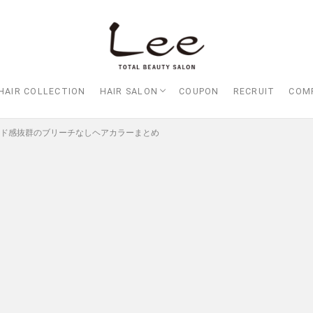
HAIR COLLECTION
HAIR SALON
COUPON
RECRUIT
COM
Lee大阪店
Lee梅田店
Lee京橋店
Lee堀江店
Lee四ツ橋店
Lee天王寺店
Lee上新庄Vita店
Lee東三国店
Lee布施店
Lee枚方店
HARBOR （ハーバー）
Lee尼崎店
Lee甲子園店
ンド感抜群のブリーチなしヘアカラーまとめ