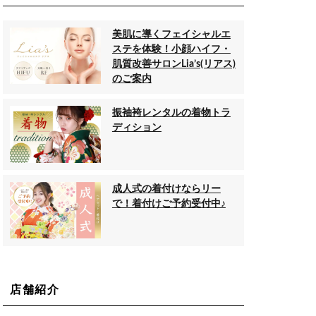
美肌に導くフェイシャルエ
ステを体験！小顔ハイフ・
肌質改善サロンLia’s(リアス)
のご案内
振袖袴レンタルの着物トラ
ディション
成人式の着付けならリー
で！着付けご予約受付中♪
店舗紹介