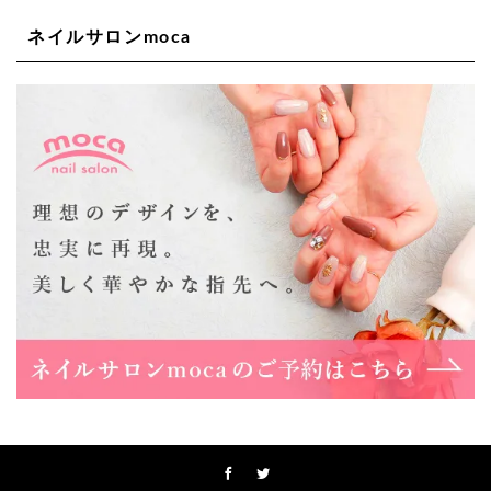
ネイルサロンmoca
Lee天王寺店
大阪府大阪市阿倍野区阿倍野筋２－１－２０ ｃｒｏｉｓ
ｓａｎｔビルＢ１Ｆ
06-6537-9791
Lee上新庄Vita店
大阪市東淀川区瑞光1-4-1 カサデルドイ 2F
06-6195-3667
Lee東三国店
大阪市淀川区東三国4-8-11 大拓ハイツ6
06-6395-9555
Lee布施店
大阪府東大阪市足代2丁目1-5 モンテノーム布施1F
06-6748-0778