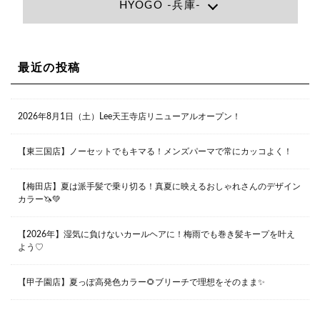
HYOGO -兵庫-
大阪府大阪市北区小松原町1-27梅田エビスビル7F
06-6366-7000
Lee尼崎店
兵庫県尼崎市昭和南通3丁目26 松本ビル1F
06-4869-7075
Lee梅田店
最近の投稿
大阪市北区茶屋町13-6 TAG茶屋町7F
06-6374-3355
Lee甲子園店
2026年8月1日（土）Lee天王寺店リニューアルオープン！
兵庫県西宮市甲子園九番町1-2 フラットライフワーク1F
0798-42-3334
Lee京橋店
大阪府大阪市都島区東野田町２丁目９－２３ 晃進ビル2F
【東三国店】ノーセットでもキマる！メンズパーマで常にカッコよく！
06-6355-1007
【梅田店】夏は派手髪で乗り切る！真夏に映えるおしゃれさんのデザイン
カラー🦄💚
Lee堀江店
〒550-0014 大阪府大阪市西区北堀江1-13-10 シマノ工業
ビル1F
【2026年】湿気に負けないカールヘアに！梅雨でも巻き髪キープを叶え
06-6563-9091
よう♡
Lee四ツ橋店
【甲子園店】夏っぽ高発色カラー🌻ブリーチで理想をそのまま✨
大阪府大阪市西区新町1-5-7 四ツ橋ビルディング B1
06-6563-9092