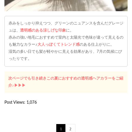
赤みをしっかり抑えつつ、グリーンのニュアンスを含んだグレージ
ュは、
透明感のある涼しげな印象
に。
赤みの強い地毛におすすめで室内と太陽光で色味が違って見えるの
も魅力なカラー♪
大人っぽくてトレンド感
のある仕上がりに。
湿気の多い日でも髪が軽やかに見える効果があり、7月の気候にぴ
ったりです。
次ページでも引き続きこの夏におすすめの透明感ヘアカラーをご紹
介♪▶︎▶︎▶︎
Post Views:
1,076
1
2