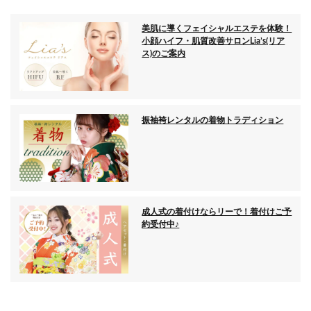
美肌に導くフェイシャルエステを体験！
小顔ハイフ・肌質改善サロンLia’s(リア
ス)のご案内
振袖袴レンタルの着物トラディション
成人式の着付けならリーで！着付けご予
約受付中♪