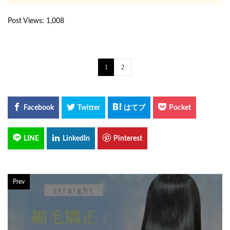
Post Views:
1,008
1
2
Prev