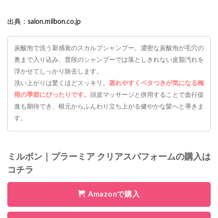
出典：salon.milbon.co.jp
炭酸泡で洗う新感覚のスカルプシャンプー。濃密な炭酸泡が毛穴の
奥まで入り込み、普段のシャンプーでは落としきれない皮脂汚れを
浮かせてしっかり除去します。
洗い上がりは驚くほどスッキリ。
蒸れやすくベタつきが気になる梅
雨の季節にぴったりです。
頭皮マッサージと併用することで血行促
進も期待でき、根元からふんわり立ち上がる健やかな髪へと導きま
す。
ミルボン｜プラーミア クリアスパフォームの購入は
コチラ
Amazonで購入