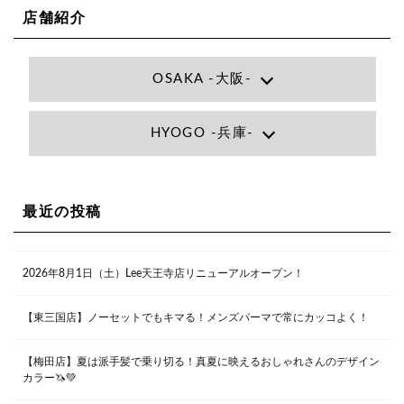
店舗紹介
OSAKA -大阪-
Lee大阪店
HYOGO -兵庫-
大阪府大阪市北区小松原町1-27梅田エビスビル7F
06-6366-7000
Lee尼崎店
兵庫県尼崎市昭和南通3丁目26 松本ビル1F
06-4869-7075
Lee梅田店
最近の投稿
大阪市北区茶屋町13-6 TAG茶屋町7F
06-6374-3355
Lee甲子園店
2026年8月1日（土）Lee天王寺店リニューアルオープン！
兵庫県西宮市甲子園九番町1-2 フラットライフワーク1F
0798-42-3334
Lee京橋店
大阪府大阪市都島区東野田町２丁目９－２３ 晃進ビル2F
【東三国店】ノーセットでもキマる！メンズパーマで常にカッコよく！
06-6355-1007
【梅田店】夏は派手髪で乗り切る！真夏に映えるおしゃれさんのデザイン
カラー🦄💚
Lee堀江店