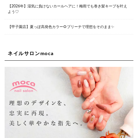
〒550-0014 大阪府大阪市西区北堀江1-13-10 シマノ工業
ビル1F
【2026年】湿気に負けないカールヘアに！梅雨でも巻き髪キープを叶え
06-6563-9091
よう♡
Lee四ツ橋店
【甲子園店】夏っぽ高発色カラー🌻ブリーチで理想をそのまま✨
大阪府大阪市西区新町1-5-7 四ツ橋ビルディング B1
06-6563-9092
ネイルサロンmoca
Lee天王寺店
大阪府大阪市阿倍野区阿倍野筋２－１－２０ ｃｒｏｉｓ
ｓａｎｔビルＢ１Ｆ
06-6537-9791
Lee上新庄Vita店
大阪市東淀川区瑞光1-4-1 カサデルドイ 2F
06-6195-3667
Lee東三国店
大阪市淀川区東三国4-8-11 大拓ハイツ6
06-6395-9555