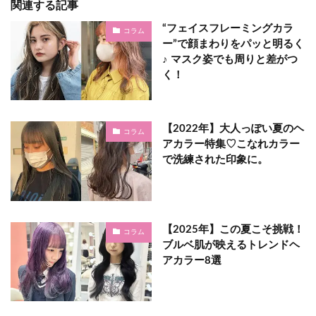
関連する記事
“フェイスフレーミングカラ
コラム
ー”で顔まわりをパッと明るく
♪ マスク姿でも周りと差がつ
く！
【2022年】大人っぽい夏のヘ
コラム
アカラー特集♡こなれカラー
で洗練された印象に。
【2025年】この夏こそ挑戦！
コラム
ブルベ肌が映えるトレンドヘ
アカラー8選