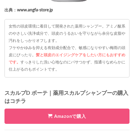
出典：www.angfa-store.jp
女性の頭皮環境に着目して開発された薬用シャンプー。アミノ酸系
のやさしい洗浄成分で、頭皮のうるおいを守りながら余分な皮脂や
汚れをしっかりオフします。
フケやかゆみを抑える有効成分配合で、敏感になりやすい梅雨の頭
皮にぴったり。
髪と頭皮のエイジングケアをしたい方にもおすすめ
です。
すっきりした洗い心地なのにパサつかず、指通りなめらかに
仕上がるのもポイントです。
スカルプD ボーテ｜薬用スカルプシャンプーの購入
はコチラ
Amazonで購入