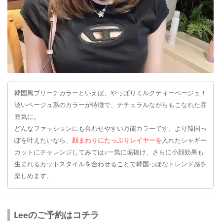
韓国風ブリーチカラーといえば、やっぱりミルクティーベージュ！
淡いベージュ系のカラーが特徴で、ナチュラルながらもこなれた雰
囲気に。
どんなファッションにも合わせやすい万能カラーです。より韓国っ
ぽを叶えたいなら、
顔まわりにたっぷりレイヤーを
入れたシャギー
カットにチャレンジしてみては♪一気に垢抜け、さらに小顔効果も
生まれるカットスタイルを合わせることで韓国っぽなトレンド感を
楽しめます。
Leeのご予約はコチラ