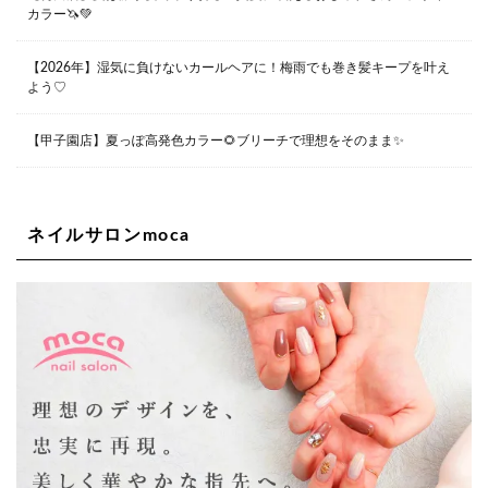
カラー🦄💚
Lee堀江店
〒550-0014 大阪府大阪市西区北堀江1-13-10 シマノ工業
ビル1F
【2026年】湿気に負けないカールヘアに！梅雨でも巻き髪キープを叶え
06-6563-9091
よう♡
Lee四ツ橋店
【甲子園店】夏っぽ高発色カラー🌻ブリーチで理想をそのまま✨
大阪府大阪市西区新町1-5-7 四ツ橋ビルディング B1
06-6563-9092
ネイルサロンmoca
Lee天王寺店
大阪府大阪市阿倍野区阿倍野筋２－１－２０ ｃｒｏｉｓ
ｓａｎｔビルＢ１Ｆ
06-6537-9791
Lee上新庄Vita店
大阪市東淀川区瑞光1-4-1 カサデルドイ 2F
06-6195-3667
Lee東三国店