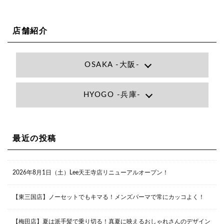
店舗紹介
OSAKA -大阪-
Lee大阪店
HYOGO -兵庫-
大阪府大阪市北区小松原町1-27梅田エビスビル7F
06-6366-7000
Lee尼崎店
兵庫県尼崎市昭和南通3丁目26 松本ビル1F
06-4869-7075
Lee梅田店
最近の投稿
大阪市北区茶屋町13-6 TAG茶屋町7F
06-6374-3355
Lee甲子園店
2026年8月1日（土）Lee天王寺店リニューアルオープン！
兵庫県西宮市甲子園九番町1-2 フラットライフワーク1F
0798-42-3334
Lee京橋店
大阪府大阪市都島区東野田町２丁目９－２３ 晃進ビル2F
【東三国店】ノーセットでもキマる！メンズパーマで常にカッコよく！
06-6355-1007
【梅田店】夏は派手髪で乗り切る！真夏に映えるおしゃれさんのデザイン