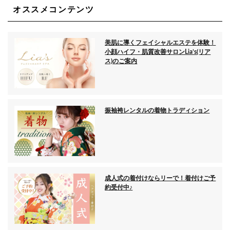
オススメコンテンツ
美肌に導くフェイシャルエステを体験！
小顔ハイフ・肌質改善サロンLia’s(リア
ス)のご案内
振袖袴レンタルの着物トラディション
成人式の着付けならリーで！着付けご予
約受付中♪