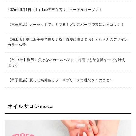
Lee甲子園店
2026年8月1日（土）Lee天王寺店リニューアルオープン！
兵庫県西宮市甲子園九番町1-2 フラットライフワーク1F
0798-42-3334
Lee京橋店
大阪府大阪市都島区東野田町２丁目９－２３ 晃進ビル2F
【東三国店】ノーセットでもキマる！メンズパーマで常にカッコよく！
06-6355-1007
【梅田店】夏は派手髪で乗り切る！真夏に映えるおしゃれさんのデザイン
カラー🦄💚
Lee堀江店
〒550-0014 大阪府大阪市西区北堀江1-13-10 シマノ工業
ビル1F
【2026年】湿気に負けないカールヘアに！梅雨でも巻き髪キープを叶え
06-6563-9091
よう♡
Lee四ツ橋店
【甲子園店】夏っぽ高発色カラー🌻ブリーチで理想をそのまま✨
大阪府大阪市西区新町1-5-7 四ツ橋ビルディング B1
06-6563-9092
ネイルサロンmoca
Lee天王寺店
大阪市阿倍野区阿倍野筋1-6-1ヴィアあべのウォーク202a
06-6537-9791