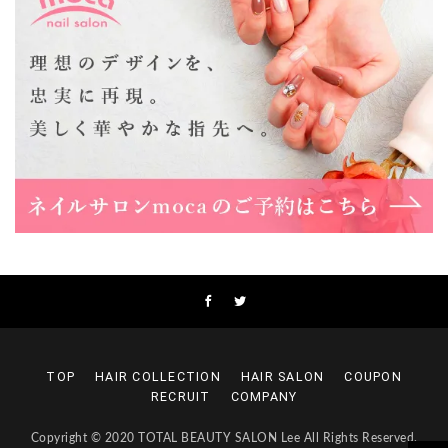
Lee上新庄Vita店
大阪市東淀川区瑞光1-4-1 カサデルドイ 2F
06-6195-3667
Lee東三国店
大阪市淀川区東三国4-8-11 大拓ハイツ6
06-6395-9555
Lee布施店
大阪府東大阪市足代2丁目1-5 モンテノーム布施1F
06-6748-0778
Lee枚方店
大阪府枚方市岡東町18-15 キューブ枚方駅前ビル2F-A
072-843-3409
TOP
HAIR COLLECTION
HAIR SALON
COUPON
RECRUIT
COMPANY
Copyright © 2020 TOTAL BEAUTY SALON Lee All Rights Reserved.