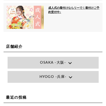
成人式の着付けならリーで！着付けご予
約受付中♪
店舗紹介
OSAKA -大阪-
Lee大阪店
HYOGO -兵庫-
大阪府大阪市北区小松原町1-27梅田エビスビル7F
06-6366-7000
Lee尼崎店
兵庫県尼崎市昭和南通3丁目26 松本ビル1F
06-4869-7075
Lee梅田店
最近の投稿
大阪市北区茶屋町13-6 TAG茶屋町7F
06-6374-3355