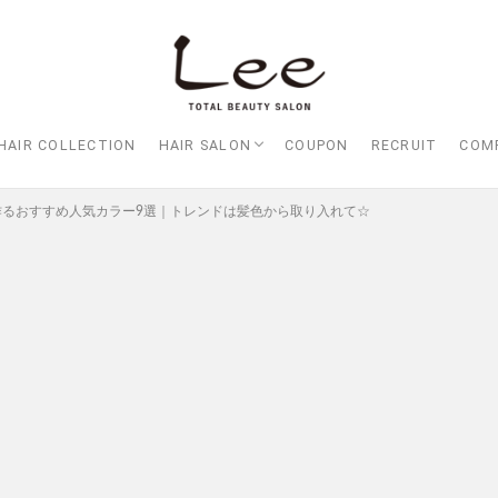
HAIR COLLECTION
HAIR SALON
COUPON
RECRUIT
COM
Lee大阪店
Lee梅田店
Lee京橋店
Lee堀江店
Lee四ツ橋店
Lee天王寺店
Lee上新庄Vita店
Lee東三国店
Lee布施店
Lee枚方店
HARBOR （ハーバー）
Lee尼崎店
Lee甲子園店
作るおすすめ人気カラー9選｜トレンドは髪色から取り入れて☆