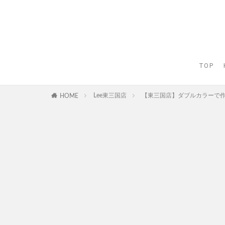
TOP
Lee東三国店
【東三国店】ダブルカラーで
HOME