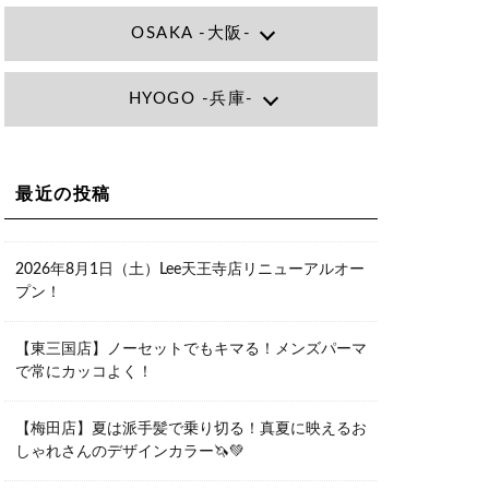
OSAKA -大阪-
Lee大阪店
HYOGO -兵庫-
大阪府大阪市北区小松原町1-27梅田エ
ビスビル7F
06-6366-7000
Lee尼崎店
兵庫県尼崎市昭和南通3丁目26 松本ビ
Lee梅田店
ル1F
大阪市北区茶屋町13-6 TAG茶屋町7F
最近の投稿
06-4869-7075
06-6374-3355
Lee甲子園店
兵庫県西宮市甲子園九番町1-2 フラット
Lee京橋店
ライフワーク1F
2026年8月1日（土）Lee天王寺店リニューアルオー
大阪府大阪市都島区東野田町２丁目９
0798-42-3334
プン！
－２３ 晃進ビル2F
06-6355-1007
Lee堀江店
【東三国店】ノーセットでもキマる！メンズパーマ
〒550-0014 大阪府大阪市西区北堀江1-
で常にカッコよく！
13-10 シマノ工業ビル1F
06-6563-9091
【梅田店】夏は派手髪で乗り切る！真夏に映えるお
Lee四ツ橋店
しゃれさんのデザインカラー🦄💚
大阪府大阪市西区新町1-5-7 四ツ橋ビル
ディング B1