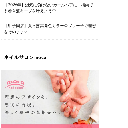
06-6563-9092
【2026年】湿気に負けないカールヘアに！梅雨で
も巻き髪キープを叶えよう♡
Lee天王寺店
大阪府大阪市阿倍野区阿倍野筋２－１
－２０ ｃｒｏｉｓｓａｎｔビルＢ１
Ｆ
【甲子園店】夏っぽ高発色カラー🌻ブリーチで理想
06-6537-9791
をそのまま✨
Lee上新庄Vita店
大阪市東淀川区瑞光1-4-1 カサデルドイ
2F
06-6195-3667
ネイルサロンmoca
Lee東三国店
大阪市淀川区東三国4-8-11 大拓ハイツ6
06-6395-9555
Lee布施店
大阪府東大阪市足代2丁目1-5 モンテノ
ーム布施1F
06-6748-0778
Lee枚方店
大阪府枚方市岡東町18-15 キューブ枚
方駅前ビル2F-A
072-843-3409