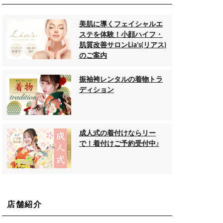
美肌に導くフェイシャルエ
ステを体験！小顔ハイフ・
肌質改善サロンLia’s(リアス)
のご案内
振袖袴レンタルの着物トラ
ディション
成人式の着付けならリー
で！着付けご予約受付中♪
店舗紹介