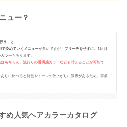
ニュー？
行う
こと。
剤で染めていくメニュー
が多いですが、
ブリーチをせずに、1回目
ルカラー
もあります。
色はもちろん、流行りの透明感カラーなども叶えることが可能
で
チありに比べると発色やトーンの仕上がりに限界があるため、事前
すめ人気ヘアカラーカタログ