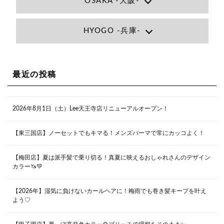
OSAKA -大阪-
Lee大阪店
HYOGO -兵庫-
大阪府大阪市北区小松原町1-27梅田エビスビル7F
06-6366-7000
Lee尼崎店
兵庫県尼崎市昭和南通3丁目26 松本ビル1F
06-4869-7075
Lee梅田店
最近の投稿
大阪市北区茶屋町13-6 TAG茶屋町7F
06-6374-3355
Lee甲子園店
2026年8月1日（土）Lee天王寺店リニューアルオープン！
兵庫県西宮市甲子園九番町1-2 フラットライフワーク1F
0798-42-3334
Lee京橋店
大阪府大阪市都島区東野田町２丁目９－２３ 晃進ビル2F
【東三国店】ノーセットでもキマる！メンズパーマで常にカッコよく！
06-6355-1007
【梅田店】夏は派手髪で乗り切る！真夏に映えるおしゃれさんのデザイン
カラー🦄💚
Lee堀江店
〒550-0014 大阪府大阪市西区北堀江1-13-10 シマノ工業
ビル1F
【2026年】湿気に負けないカールヘアに！梅雨でも巻き髪キープを叶え
06-6563-9091
よう♡
Lee四ツ橋店