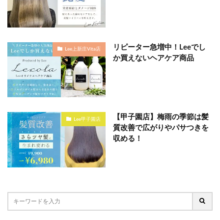
リピーター急増中！Leeでし
Lee上新庄Vita店
か買えないヘアケア商品
【甲子園店】梅雨の季節は髪
Lee甲子園店
質改善で広がりやパサつきを
収める！