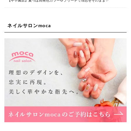
【甲子園店】夏っぽ高発色カラー🌻ブリーチで理想をそのまま✨
大阪府大阪市西区新町1-5-7 四ツ橋ビルディング B1
06-6563-9092
ネイルサロンmoca
Lee天王寺店
大阪府大阪市阿倍野区阿倍野筋２－１－２０ ｃｒｏｉｓ
ｓａｎｔビルＢ１Ｆ
06-6537-9791
Lee上新庄Vita店
大阪市東淀川区瑞光1-4-1 カサデルドイ 2F
06-6195-3667
Lee東三国店
大阪市淀川区東三国4-8-11 大拓ハイツ6
06-6395-9555
Lee布施店
大阪府東大阪市足代2丁目1-5 モンテノーム布施1F
06-6748-0778