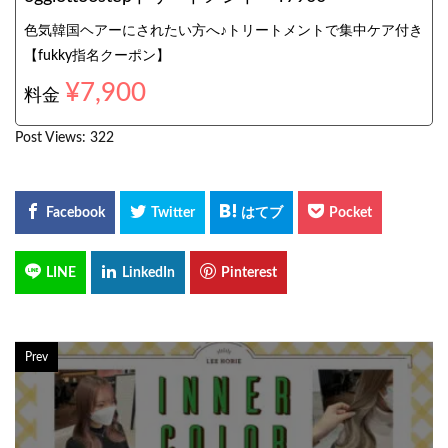
色気韓国ヘアーにされたい方へ♪トリートメントで集中ケア付き
【fukky指名クーポン】
¥7,900
料金
Post Views:
322
Prev