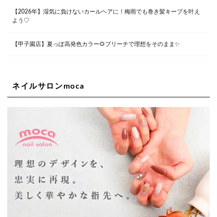
〒550-0014 大阪府大阪市西区北堀江1-13-10 シマノ工業
ビル1F
【2026年】湿気に負けないカールヘアに！梅雨でも巻き髪キープを叶え
06-6563-9091
よう♡
Lee四ツ橋店
【甲子園店】夏っぽ高発色カラー🌻ブリーチで理想をそのまま✨
大阪府大阪市西区新町1-5-7 四ツ橋ビルディング B1
06-6563-9092
ネイルサロンmoca
Lee天王寺店
大阪府大阪市阿倍野区阿倍野筋２－１－２０ ｃｒｏｉｓ
ｓａｎｔビルＢ１Ｆ
06-6537-9791
Lee上新庄Vita店
大阪市東淀川区瑞光1-4-1 カサデルドイ 2F
06-6195-3667
Lee東三国店
大阪市淀川区東三国4-8-11 大拓ハイツ6
06-6395-9555