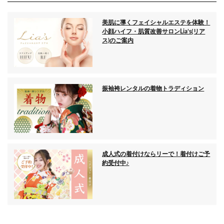
美肌に導くフェイシャルエステを体験！
小顔ハイフ・肌質改善サロンLia’s(リア
ス)のご案内
振袖袴レンタルの着物トラディション
成人式の着付けならリーで！着付けご予
約受付中♪