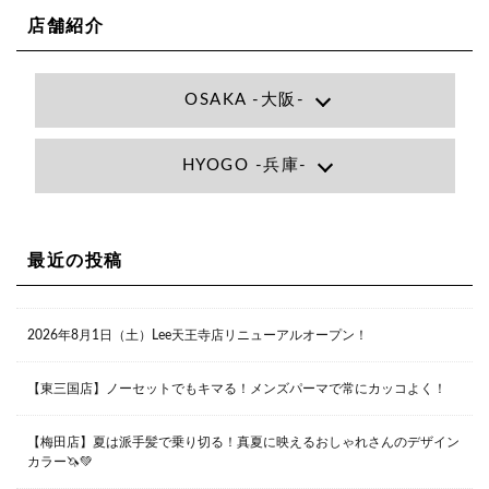
店舗紹介
OSAKA -大阪-
Lee大阪店
HYOGO -兵庫-
大阪府大阪市北区小松原町1-27梅田エビスビル7F
06-6366-7000
Lee尼崎店
兵庫県尼崎市昭和南通3丁目26 松本ビル1F
06-4869-7075
Lee梅田店
最近の投稿
大阪市北区茶屋町13-6 TAG茶屋町7F
06-6374-3355
Lee甲子園店
2026年8月1日（土）Lee天王寺店リニューアルオープン！
兵庫県西宮市甲子園九番町1-2 フラットライフワーク1F
0798-42-3334
Lee京橋店
大阪府大阪市都島区東野田町２丁目９－２３ 晃進ビル2F
【東三国店】ノーセットでもキマる！メンズパーマで常にカッコよく！
06-6355-1007
【梅田店】夏は派手髪で乗り切る！真夏に映えるおしゃれさんのデザイン
カラー🦄💚
Lee堀江店