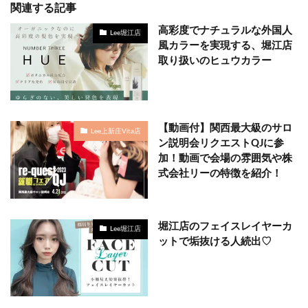
関連する記事
高彩度でナチュラルな外国人
Lee堀江店
風カラーを実現する、堀江店
取り扱いのヒュウカラー
【動画付】関西最大級のサロ
Lee上新庄Vita店
ン説明会リクエストQJに参
加！動画で会場の雰囲気や株
式会社リーの特徴を紹介！
堀江店のフェイスレイヤーカ
Lee堀江店
ットで垢抜ける人続出♡