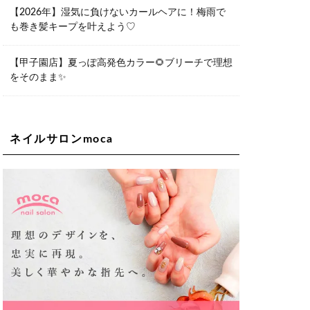
06-6563-9092
【2026年】湿気に負けないカールヘアに！梅雨で
も巻き髪キープを叶えよう♡
Lee天王寺店
大阪市阿倍野区阿倍野筋1-6-1ヴィアあ
べのウォーク202a
【甲子園店】夏っぽ高発色カラー🌻ブリーチで理想
06-6537-9791
をそのまま✨
Lee上新庄Vita店
大阪市東淀川区瑞光1-4-1 カサデルドイ
2F
06-6195-3667
ネイルサロンmoca
Lee東三国店
大阪市淀川区東三国4-8-11 大拓ハイツ6
06-6395-9555
Lee布施店
大阪府東大阪市足代2丁目1-5 モンテノ
ーム布施1F
06-6748-0778
Lee枚方店
大阪府枚方市岡東町18-15 キューブ枚
方駅前ビル2F-A
072-843-3409