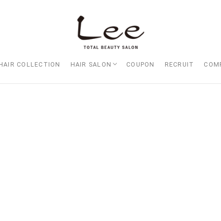
HAIR COLLECTION
HAIR SALON
COUPON
RECRUIT
COM
Lee大阪店
Lee梅田店
Lee京橋店
Lee堀江店
Lee四ツ橋店
Lee天王寺店
Lee上新庄Vita店
Lee東三国店
Lee布施店
Lee枚方店
HARBOR （ハーバー）
Lee尼崎店
Lee甲子園店