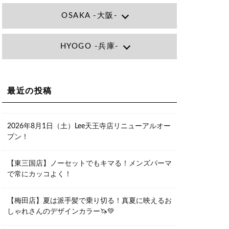
OSAKA -大阪-
Lee大阪店
HYOGO -兵庫-
大阪府大阪市北区小松原町1-27梅田エ
ビスビル7F
06-6366-7000
Lee尼崎店
兵庫県尼崎市昭和南通3丁目26 松本ビ
Lee梅田店
ル1F
大阪市北区茶屋町13-6 TAG茶屋町7F
最近の投稿
06-4869-7075
06-6374-3355
Lee甲子園店
兵庫県西宮市甲子園九番町1-2 フラット
Lee京橋店
ライフワーク1F
2026年8月1日（土）Lee天王寺店リニューアルオー
大阪府大阪市都島区東野田町２丁目９
0798-42-3334
プン！
－２３ 晃進ビル2F
06-6355-1007
Lee堀江店
【東三国店】ノーセットでもキマる！メンズパーマ
〒550-0014 大阪府大阪市西区北堀江1-
で常にカッコよく！
13-10 シマノ工業ビル1F
06-6563-9091
【梅田店】夏は派手髪で乗り切る！真夏に映えるお
Lee四ツ橋店
しゃれさんのデザインカラー🦄💚
大阪府大阪市西区新町1-5-7 四ツ橋ビル
ディング B1