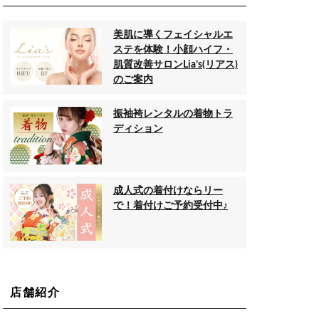
美肌に導くフェイシャルエ
ステを体験！小顔ハイフ・
肌質改善サロンLia’s(リアス)
のご案内
振袖袴レンタルの着物トラ
ディション
成人式の着付けならリー
で！着付けご予約受付中♪
店舗紹介