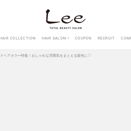
HAIR COLLECTION
HAIR SALON
COUPON
RECRUIT
COM
Lee大阪店
Lee梅田店
Lee京橋店
Lee堀江店
Lee四ツ橋店
Lee天王寺店
Lee上新庄Vita店
Lee東三国店
Lee布施店
Lee枚方店
HARBOR （ハーバー）
Lee尼崎店
Lee甲子園店
レンドヘアカラー特集！おしゃれな雰囲気をまとえる髪色に♡