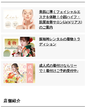
美肌に導くフェイシャルエ
ステを体験！小顔ハイフ・
肌質改善サロンLia’s(リアス)
のご案内
振袖袴レンタルの着物トラ
ディション
成人式の着付けならリー
で！着付けご予約受付中♪
店舗紹介