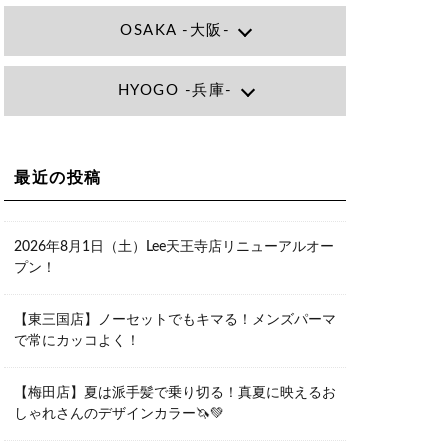
OSAKA -大阪-
Lee大阪店
HYOGO -兵庫-
大阪府大阪市北区小松原町1-27梅田エ
ビスビル7F
06-6366-7000
Lee尼崎店
兵庫県尼崎市昭和南通3丁目26 松本ビ
Lee梅田店
ル1F
大阪市北区茶屋町13-6 TAG茶屋町7F
最近の投稿
06-4869-7075
06-6374-3355
Lee甲子園店
兵庫県西宮市甲子園九番町1-2 フラット
Lee京橋店
ライフワーク1F
2026年8月1日（土）Lee天王寺店リニューアルオー
大阪府大阪市都島区東野田町２丁目９
0798-42-3334
プン！
－２３ 晃進ビル2F
06-6355-1007
Lee堀江店
【東三国店】ノーセットでもキマる！メンズパーマ
〒550-0014 大阪府大阪市西区北堀江1-
で常にカッコよく！
13-10 シマノ工業ビル1F
06-6563-9091
【梅田店】夏は派手髪で乗り切る！真夏に映えるお
Lee四ツ橋店
しゃれさんのデザインカラー🦄💚
大阪府大阪市西区新町1-5-7 四ツ橋ビル
ディング B1