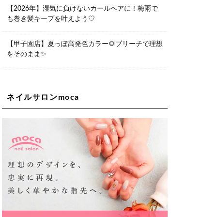
06-6563-9092
【2026年】湿気に負けないカールヘアに！梅雨で
も巻き髪キープを叶えよう♡
Lee天王寺店
大阪府大阪市阿倍野区阿倍野筋２－１
－２０ ｃｒｏｉｓｓａｎｔビルＢ１
Ｆ
【甲子園店】夏っぽ高発色カラー🌻ブリーチで理想
06-6537-9791
をそのまま✨
Lee上新庄Vita店
大阪市東淀川区瑞光1-4-1 カサデルドイ
2F
06-6195-3667
ネイルサロンmoca
Lee東三国店
大阪市淀川区東三国4-8-11 大拓ハイツ6
06-6395-9555
Lee布施店
大阪府東大阪市足代2丁目1-5 モンテノ
ーム布施1F
06-6748-0778
Lee枚方店
大阪府枚方市岡東町18-15 キューブ枚
方駅前ビル2F-A
072-843-3409