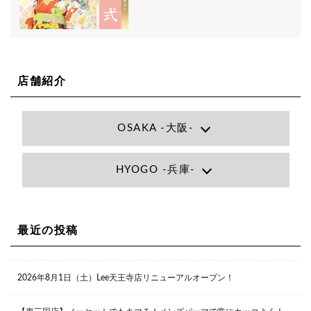
店舗紹介
OSAKA -大阪-
Lee大阪店
HYOGO -兵庫-
大阪府大阪市北区小松原町1-27梅田エビスビル7F
06-6366-7000
Lee尼崎店
兵庫県尼崎市昭和南通3丁目26 松本ビル1F
06-4869-7075
Lee梅田店
最近の投稿
大阪市北区茶屋町13-6 TAG茶屋町7F
06-6374-3355
Lee甲子園店
2026年8月1日（土）Lee天王寺店リニューアルオープン！
兵庫県西宮市甲子園九番町1-2 フラットライフワーク1F
0798-42-3334
Lee京橋店
大阪府大阪市都島区東野田町２丁目９－２３ 晃進ビル2F