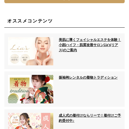
オススメコンテンツ
美肌に導くフェイシャルエステを体験！
小顔ハイフ・肌質改善サロンLia’s(リア
ス)のご案内
振袖袴レンタルの着物トラディション
成人式の着付けならリーで！着付けご予
約受付中♪