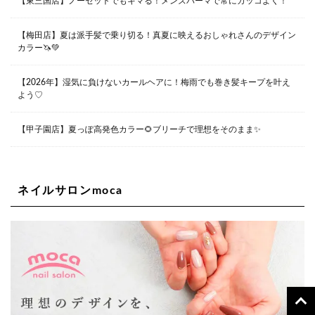
【東三国店】ノーセットでもキマる！メンズパーマで常にカッコよく！
06-6355-1007
【梅田店】夏は派手髪で乗り切る！真夏に映えるおしゃれさんのデザイン
カラー🦄💚
Lee堀江店
〒550-0014 大阪府大阪市西区北堀江1-13-10 シマノ工業
ビル1F
【2026年】湿気に負けないカールヘアに！梅雨でも巻き髪キープを叶え
06-6563-9091
よう♡
Lee四ツ橋店
【甲子園店】夏っぽ高発色カラー🌻ブリーチで理想をそのまま✨
大阪府大阪市西区新町1-5-7 四ツ橋ビルディング B1
06-6563-9092
ネイルサロンmoca
Lee天王寺店
大阪府大阪市阿倍野区阿倍野筋２－１－２０ ｃｒｏｉｓ
ｓａｎｔビルＢ１Ｆ
06-6537-9791
Lee上新庄Vita店
大阪市東淀川区瑞光1-4-1 カサデルドイ 2F
06-6195-3667