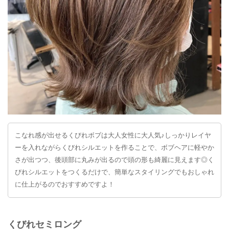
こなれ感が出せるくびれボブは大人女性に大人気♪しっかりレイヤ
ーを入れながらくびれシルエットを作ることで、ボブヘアに軽やか
さが出つつ、後頭部に丸みが出るので頭の形も綺麗に見えます◎く
びれシルエットをつくるだけで、簡単なスタイリングでもおしゃれ
に仕上がるのでおすすめですよ！
くびれセミロング