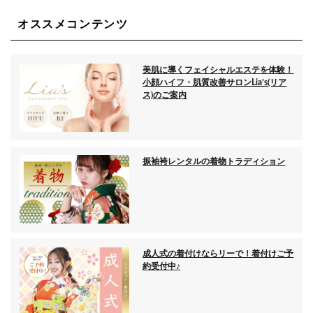
オススメコンテンツ
美肌に導くフェイシャルエステを体験！
小顔ハイフ・肌質改善サロンLia’s(リア
ス)のご案内
振袖袴レンタルの着物トラディション
成人式の着付けならリーで！着付けご予
約受付中♪