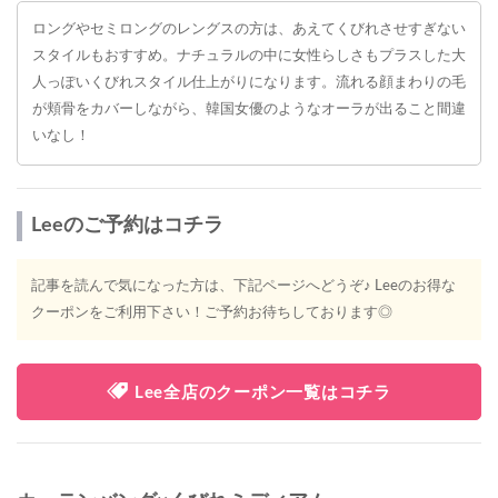
ロングやセミロングのレングスの方は、あえてくびれさせすぎない
スタイルもおすすめ。ナチュラルの中に女性らしさもプラスした大
人っぽいくびれスタイル仕上がりになります。流れる顔まわりの毛
が頬骨をカバーしながら、韓国女優のようなオーラが出ること間違
いなし！
Leeのご予約はコチラ
記事を読んで気になった方は、下記ページへどうぞ♪ Leeのお得な
クーポンをご利用下さい！ご予約お待ちしております◎
Lee全店のクーポン一覧はコチラ