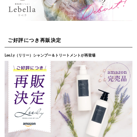
ご好評につき再販決定
Lee.l.y（リリー）シャンプー＆トリートメントが再登場