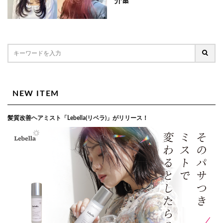
介🎀
NEW ITEM
髪質改善ヘアミスト「Lebella(リベラ)」がリリース！