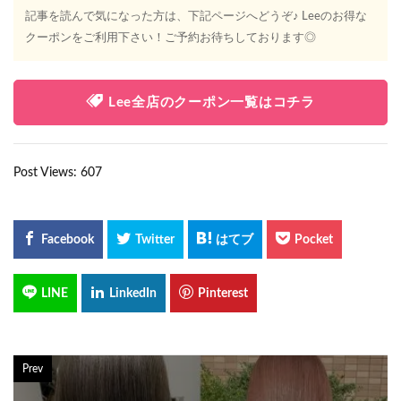
記事を読んで気になった方は、下記ページへどうぞ♪ Leeのお得な
クーポンをご利用下さい！ご予約お待ちしております◎
Lee全店のクーポン一覧はコチラ
Post Views:
607
Prev