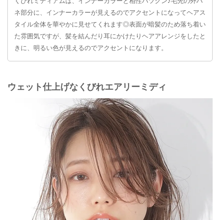
くびれミディアムは、インナーカラーと相性バツグン♪毛先の外ハ
ネ部分に、インナーカラーが見えるのでアクセントになってヘアス
タイル全体を華やかに見せてくれます◎表面が暗髪のため落ち着い
た雰囲気ですが、髪を結んだり耳にかけたりヘアアレンジをしたと
きに、明るい色が見えるのでアクセントになります。
ウェット仕上げなくびれエアリーミディ