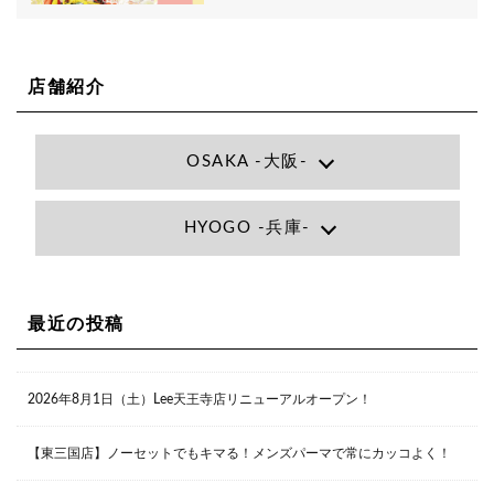
店舗紹介
OSAKA -大阪-
Lee大阪店
HYOGO -兵庫-
大阪府大阪市北区小松原町1-27梅田エビスビル7F
06-6366-7000
Lee尼崎店
兵庫県尼崎市昭和南通3丁目26 松本ビル1F
06-4869-7075
Lee梅田店
最近の投稿
大阪市北区茶屋町13-6 TAG茶屋町7F
06-6374-3355
Lee甲子園店
2026年8月1日（土）Lee天王寺店リニューアルオープン！
兵庫県西宮市甲子園九番町1-2 フラットライフワーク1F
0798-42-3334
Lee京橋店
大阪府大阪市都島区東野田町２丁目９－２３ 晃進ビル2F
【東三国店】ノーセットでもキマる！メンズパーマで常にカッコよく！
06-6355-1007