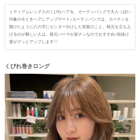
ミディアムレングスのくびれヘアを、カーテンバングで大人っぽい
印象の今どきヘアにアップデート♪カーテンバングは、カーテンを
開けたように八の字にセンター分けした前髪のこと。根元を立ち上
げるのが難しい人は、根元パーマが楽チンなのでおすすめ♪垢抜け
度がグッとアップします♡
くびれ巻きロング