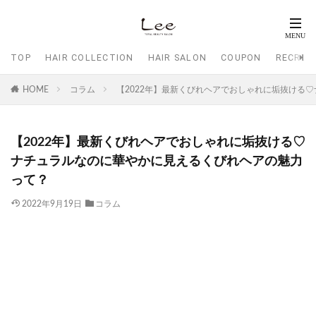
TOP
HAIR COLLECTION
HAIR SALON
COUPON
RECRUI
HOME
コラム
【2022年】最新くびれヘアでおしゃれに垢抜ける
【2022年】最新くびれヘアでおしゃれに垢抜ける♡
ナチュラルなのに華やかに見えるくびれヘアの魅力
って？
2022年9月19日
コラム