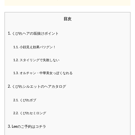
目次
1.
くびれヘアの垢抜けポイント
1.1.
小顔見え効果バツグン！
1.2.
スタイリングで失敗しない
1.3.
オルチャン・中華美女っぽくなれる
2.
くびれシルエットのヘアカタログ
2.1.
くびれボブ
2.2.
くびれセミロング
3.
Leeのご予約はコチラ