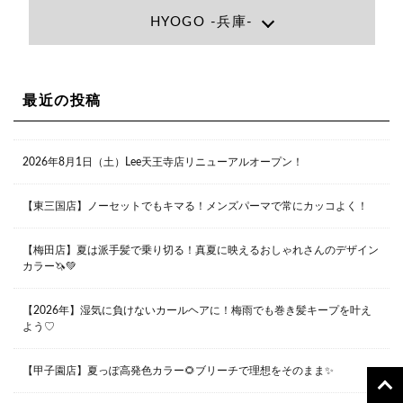
Lee大阪店
HYOGO -兵庫-
大阪府大阪市北区小松原町1-27梅田エビスビル7F
06-6366-7000
Lee尼崎店
兵庫県尼崎市昭和南通3丁目26 松本ビル1F
06-4869-7075
Lee梅田店
最近の投稿
大阪市北区茶屋町13-6 TAG茶屋町7F
06-6374-3355
Lee甲子園店
2026年8月1日（土）Lee天王寺店リニューアルオープン！
兵庫県西宮市甲子園九番町1-2 フラットライフワーク1F
0798-42-3334
Lee京橋店
大阪府大阪市都島区東野田町２丁目９－２３ 晃進ビル2F
【東三国店】ノーセットでもキマる！メンズパーマで常にカッコよく！
06-6355-1007
【梅田店】夏は派手髪で乗り切る！真夏に映えるおしゃれさんのデザイン
カラー🦄💚
Lee堀江店
〒550-0014 大阪府大阪市西区北堀江1-13-10 シマノ工業
ビル1F
【2026年】湿気に負けないカールヘアに！梅雨でも巻き髪キープを叶え
06-6563-9091
よう♡
Lee四ツ橋店
【甲子園店】夏っぽ高発色カラー🌻ブリーチで理想をそのまま✨
大阪府大阪市西区新町1-5-7 四ツ橋ビルディング B1
06-6563-9092