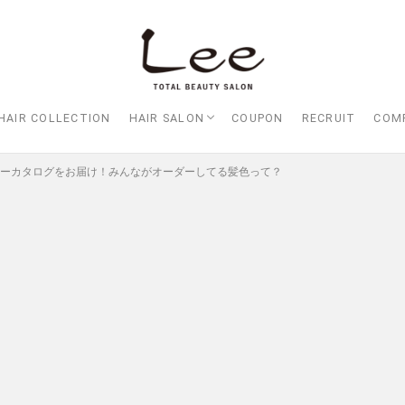
HAIR COLLECTION
HAIR SALON
COUPON
RECRUIT
COM
Lee大阪店
Lee梅田店
Lee京橋店
Lee堀江店
Lee四ツ橋店
Lee天王寺店
Lee上新庄Vita店
Lee東三国店
Lee布施店
Lee枚方店
HARBOR （ハーバー）
Lee尼崎店
Lee甲子園店
カラーカタログをお届け！みんながオーダーしてる髪色って？