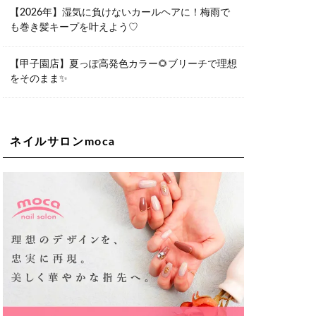
06-6563-9092
【2026年】湿気に負けないカールヘアに！梅雨で
も巻き髪キープを叶えよう♡
Lee天王寺店
大阪府大阪市阿倍野区阿倍野筋２－１
－２０ ｃｒｏｉｓｓａｎｔビルＢ１
Ｆ
【甲子園店】夏っぽ高発色カラー🌻ブリーチで理想
06-6537-9791
をそのまま✨
Lee上新庄Vita店
大阪市東淀川区瑞光1-4-1 カサデルドイ
2F
06-6195-3667
ネイルサロンmoca
Lee東三国店
大阪市淀川区東三国4-8-11 大拓ハイツ6
06-6395-9555
Lee布施店
大阪府東大阪市足代2丁目1-5 モンテノ
ーム布施1F
06-6748-0778
Lee枚方店
大阪府枚方市岡東町18-15 キューブ枚
方駅前ビル2F-A
072-843-3409