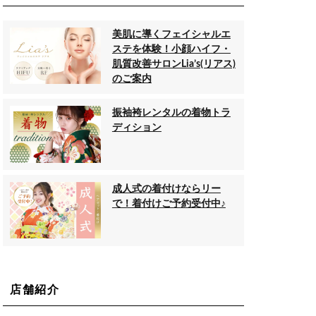
美肌に導くフェイシャルエ
ステを体験！小顔ハイフ・
肌質改善サロンLia’s(リアス)
のご案内
振袖袴レンタルの着物トラ
ディション
成人式の着付けならリー
で！着付けご予約受付中♪
店舗紹介