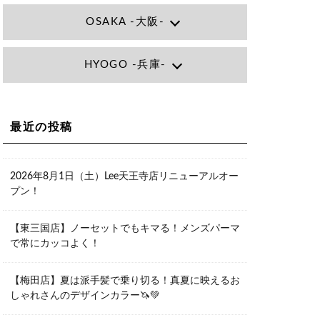
OSAKA -大阪-
Lee大阪店
HYOGO -兵庫-
大阪府大阪市北区小松原町1-27梅田エ
ビスビル7F
06-6366-7000
Lee尼崎店
兵庫県尼崎市昭和南通3丁目26 松本ビ
Lee梅田店
ル1F
大阪市北区茶屋町13-6 TAG茶屋町7F
最近の投稿
06-4869-7075
06-6374-3355
Lee甲子園店
兵庫県西宮市甲子園九番町1-2 フラット
Lee京橋店
ライフワーク1F
2026年8月1日（土）Lee天王寺店リニューアルオー
大阪府大阪市都島区東野田町２丁目９
0798-42-3334
プン！
－２３ 晃進ビル2F
06-6355-1007
Lee堀江店
【東三国店】ノーセットでもキマる！メンズパーマ
〒550-0014 大阪府大阪市西区北堀江1-
で常にカッコよく！
13-10 シマノ工業ビル1F
06-6563-9091
【梅田店】夏は派手髪で乗り切る！真夏に映えるお
Lee四ツ橋店
しゃれさんのデザインカラー🦄💚
大阪府大阪市西区新町1-5-7 四ツ橋ビル
ディング B1