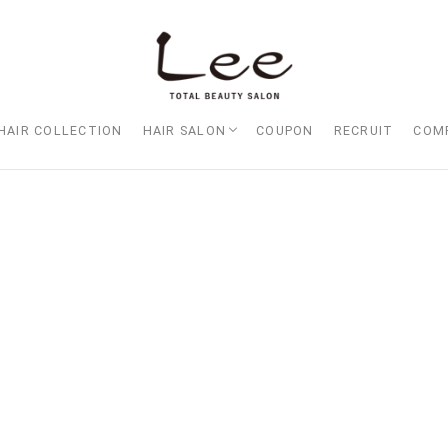
HAIR COLLECTION
HAIR SALON
COUPON
RECRUIT
COM
Lee大阪店
Lee梅田店
Lee京橋店
Lee堀江店
Lee四ツ橋店
Lee天王寺店
Lee上新庄Vita店
Lee東三国店
Lee布施店
Lee枚方店
HARBOR （ハーバー）
Lee尼崎店
Lee甲子園店