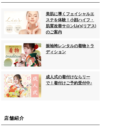
美肌に導くフェイシャルエ
ステを体験！小顔ハイフ・
肌質改善サロンLia’s(リアス)
のご案内
振袖袴レンタルの着物トラ
ディション
成人式の着付けならリー
で！着付けご予約受付中♪
店舗紹介