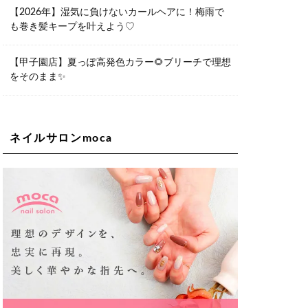
06-6563-9092
【2026年】湿気に負けないカールヘアに！梅雨で
も巻き髪キープを叶えよう♡
Lee天王寺店
大阪市阿倍野区阿倍野筋1-6-1ヴィアあ
べのウォーク202a
【甲子園店】夏っぽ高発色カラー🌻ブリーチで理想
06-6537-9791
をそのまま✨
Lee上新庄Vita店
大阪市東淀川区瑞光1-4-1 カサデルドイ
2F
06-6195-3667
ネイルサロンmoca
Lee東三国店
大阪市淀川区東三国4-8-11 大拓ハイツ6
06-6395-9555
Lee布施店
大阪府東大阪市足代2丁目1-5 モンテノ
ーム布施1F
06-6748-0778
Lee枚方店
大阪府枚方市岡東町18-15 キューブ枚
方駅前ビル2F-A
072-843-3409