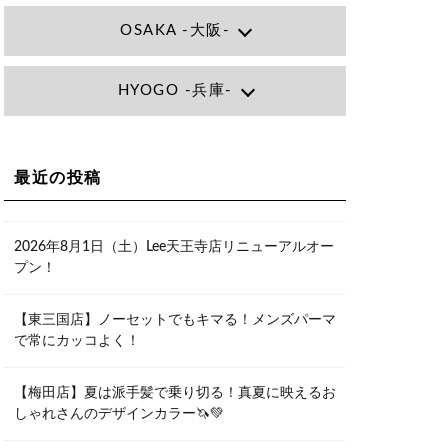
OSAKA -大阪-
Lee大阪店
HYOGO -兵庫-
大阪府大阪市北区小松原町1-27梅田エ
ビスビル7F
06-6366-7000
Lee尼崎店
兵庫県尼崎市昭和南通3丁目26 松本ビ
Lee梅田店
ル1F
大阪市北区茶屋町13-6 TAG茶屋町7F
最近の投稿
06-4869-7075
06-6374-3355
Lee甲子園店
兵庫県西宮市甲子園九番町1-2 フラット
Lee京橋店
ライフワーク1F
2026年8月1日（土）Lee天王寺店リニューアルオー
大阪府大阪市都島区東野田町２丁目９
0798-42-3334
プン！
－２３ 晃進ビル2F
06-6355-1007
Lee堀江店
【東三国店】ノーセットでもキマる！メンズパーマ
〒550-0014 大阪府大阪市西区北堀江1-
で常にカッコよく！
13-10 シマノ工業ビル1F
06-6563-9091
【梅田店】夏は派手髪で乗り切る！真夏に映えるお
Lee四ツ橋店
しゃれさんのデザインカラー🦄💚
大阪府大阪市西区新町1-5-7 四ツ橋ビル
ディング B1