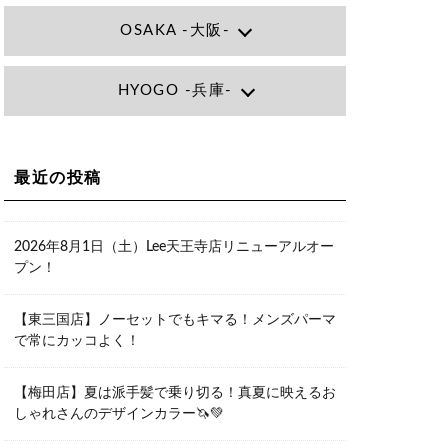
OSAKA -大阪-
Lee大阪店
HYOGO -兵庫-
大阪府大阪市北区小松原町1-27梅田エ
ビスビル7F
06-6366-7000
Lee尼崎店
兵庫県尼崎市昭和南通3丁目26 松本ビ
Lee梅田店
ル1F
大阪市北区茶屋町13-6 TAG茶屋町7F
最近の投稿
06-4869-7075
06-6374-3355
Lee甲子園店
兵庫県西宮市甲子園九番町1-2 フラット
Lee京橋店
ライフワーク1F
2026年8月1日（土）Lee天王寺店リニューアルオー
大阪府大阪市都島区東野田町２丁目９
0798-42-3334
プン！
－２３ 晃進ビル2F
06-6355-1007
Lee堀江店
【東三国店】ノーセットでもキマる！メンズパーマ
〒550-0014 大阪府大阪市西区北堀江1-
で常にカッコよく！
13-10 シマノ工業ビル1F
06-6563-9091
【梅田店】夏は派手髪で乗り切る！真夏に映えるお
Lee四ツ橋店
しゃれさんのデザインカラー🦄💚
大阪府大阪市西区新町1-5-7 四ツ橋ビル
ディング B1