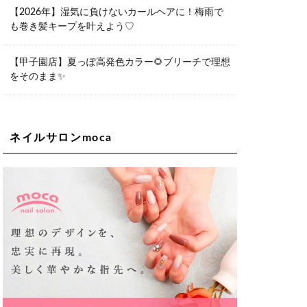
06-6563-9092
【2026年】湿気に負けないカールヘアに！梅雨で
も巻き髪キープを叶えよう♡
Lee天王寺店
大阪市阿倍野区阿倍野筋1-6-1ヴィアあ
べのウォーク202a
【甲子園店】夏っぽ高発色カラー🌻ブリーチで理想
06-6537-9791
をそのまま✨
Lee上新庄Vita店
大阪市東淀川区瑞光1-4-1 カサデルドイ
2F
06-6195-3667
ネイルサロンmoca
Lee東三国店
大阪市淀川区東三国4-8-11 大拓ハイツ6
06-6395-9555
Lee布施店
大阪府東大阪市足代2丁目1-5 モンテノ
ーム布施1F
06-6748-0778
Lee枚方店
大阪府枚方市岡東町18-15 キューブ枚
方駅前ビル2F-A
072-843-3409