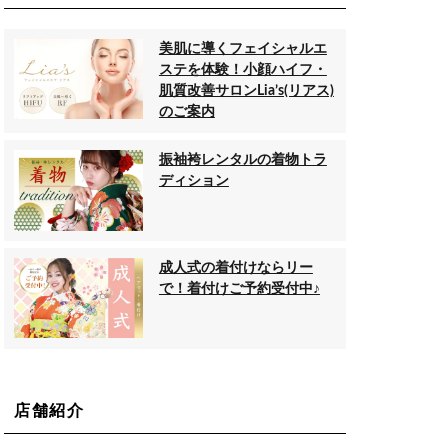
美肌に導くフェイシャルエ
ステを体験！小顔ハイフ・
肌質改善サロンLia’s(リアス)
のご案内
振袖袴レンタルの着物トラ
ディション
成人式の着付けならリー
で！着付けご予約受付中♪
店舗紹介