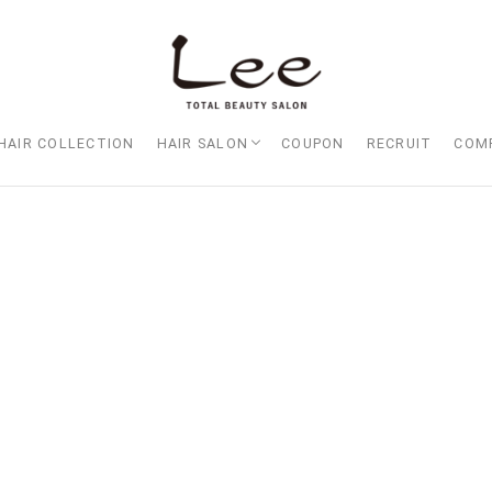
HAIR COLLECTION
HAIR SALON
COUPON
RECRUIT
COM
Lee大阪店
Lee梅田店
Lee京橋店
Lee堀江店
Lee四ツ橋店
Lee天王寺店
Lee上新庄Vita店
Lee東三国店
Lee布施店
Lee枚方店
HARBOR （ハーバー）
Lee尼崎店
Lee甲子園店