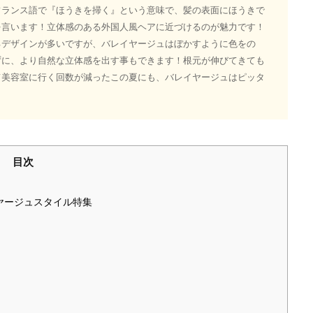
フランス語で『ほうきを掃く』という意味で、髪の表面にほうきで
を言います！立体感のある外国人風ヘアに近づけるのが魅力です！
るデザインが多いですが、バレイヤージュはぼかすように色をの
ずに、より自然な立体感を出す事もできます！根元が伸びてきても
て美容室に行く回数が減ったこの夏にも、バレイヤージュはピッタ
目次
ヤージュスタイル特集