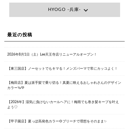
Lee大阪店
HYOGO -兵庫-
大阪府大阪市北区小松原町1-27梅田エビスビル7F
06-6366-7000
Lee尼崎店
兵庫県尼崎市昭和南通3丁目26 松本ビル1F
06-4869-7075
Lee梅田店
最近の投稿
大阪市北区茶屋町13-6 TAG茶屋町7F
06-6374-3355
Lee甲子園店
2026年8月1日（土）Lee天王寺店リニューアルオープン！
兵庫県西宮市甲子園九番町1-2 フラットライフワーク1F
0798-42-3334
Lee京橋店
大阪府大阪市都島区東野田町２丁目９－２３ 晃進ビル2F
【東三国店】ノーセットでもキマる！メンズパーマで常にカッコよく！
06-6355-1007
【梅田店】夏は派手髪で乗り切る！真夏に映えるおしゃれさんのデザイン
カラー🦄💚
Lee堀江店
〒550-0014 大阪府大阪市西区北堀江1-13-10 シマノ工業
ビル1F
【2026年】湿気に負けないカールヘアに！梅雨でも巻き髪キープを叶え
06-6563-9091
よう♡
Lee四ツ橋店
【甲子園店】夏っぽ高発色カラー🌻ブリーチで理想をそのまま✨
大阪府大阪市西区新町1-5-7 四ツ橋ビルディング B1