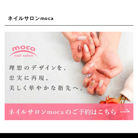
06-6563-9092
ネイルサロンmoca
Lee天王寺店
大阪府大阪市阿倍野区阿倍野筋２－１－２０ ｃｒｏｉｓ
ｓａｎｔビルＢ１Ｆ
06-6537-9791
Lee上新庄Vita店
大阪市東淀川区瑞光1-4-1 カサデルドイ 2F
06-6195-3667
Lee東三国店
大阪市淀川区東三国4-8-11 大拓ハイツ6
06-6395-9555
Lee布施店
大阪府東大阪市足代2丁目1-5 モンテノーム布施1F
06-6748-0778