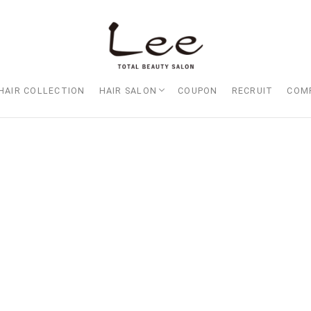
HAIR COLLECTION
HAIR SALON
COUPON
RECRUIT
COM
Lee大阪店
Lee梅田店
Lee京橋店
Lee堀江店
Lee四ツ橋店
Lee天王寺店
Lee上新庄Vita店
Lee東三国店
Lee布施店
Lee枚方店
HARBOR （ハーバー）
Lee尼崎店
Lee甲子園店