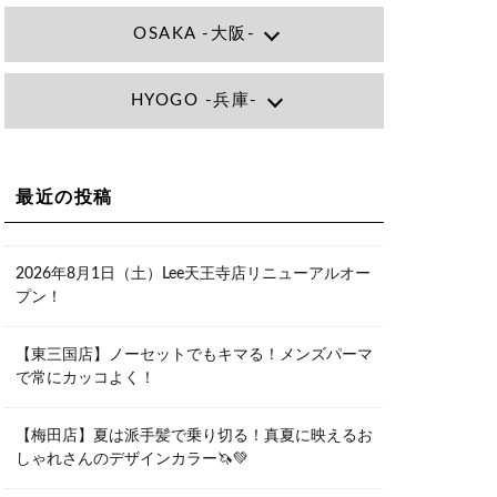
OSAKA -大阪-
Lee大阪店
HYOGO -兵庫-
大阪府大阪市北区小松原町1-27梅田エ
ビスビル7F
06-6366-7000
Lee尼崎店
兵庫県尼崎市昭和南通3丁目26 松本ビ
Lee梅田店
ル1F
大阪市北区茶屋町13-6 TAG茶屋町7F
最近の投稿
06-4869-7075
06-6374-3355
Lee甲子園店
兵庫県西宮市甲子園九番町1-2 フラット
Lee京橋店
ライフワーク1F
2026年8月1日（土）Lee天王寺店リニューアルオー
大阪府大阪市都島区東野田町２丁目９
0798-42-3334
プン！
－２３ 晃進ビル2F
06-6355-1007
Lee堀江店
【東三国店】ノーセットでもキマる！メンズパーマ
〒550-0014 大阪府大阪市西区北堀江1-
で常にカッコよく！
13-10 シマノ工業ビル1F
06-6563-9091
【梅田店】夏は派手髪で乗り切る！真夏に映えるお
Lee四ツ橋店
しゃれさんのデザインカラー🦄💚
大阪府大阪市西区新町1-5-7 四ツ橋ビル
ディング B1