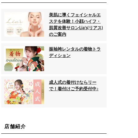
美肌に導くフェイシャルエ
ステを体験！小顔ハイフ・
肌質改善サロンLia’s(リアス)
のご案内
振袖袴レンタルの着物トラ
ディション
成人式の着付けならリー
で！着付けご予約受付中♪
店舗紹介