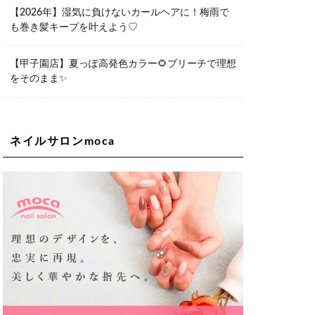
06-6563-9092
【2026年】湿気に負けないカールヘアに！梅雨で
も巻き髪キープを叶えよう♡
Lee天王寺店
大阪府大阪市阿倍野区阿倍野筋２－１
－２０ ｃｒｏｉｓｓａｎｔビルＢ１
Ｆ
【甲子園店】夏っぽ高発色カラー🌻ブリーチで理想
06-6537-9791
をそのまま✨
Lee上新庄Vita店
大阪市東淀川区瑞光1-4-1 カサデルドイ
2F
06-6195-3667
ネイルサロンmoca
Lee東三国店
大阪市淀川区東三国4-8-11 大拓ハイツ6
06-6395-9555
Lee布施店
大阪府東大阪市足代2丁目1-5 モンテノ
ーム布施1F
06-6748-0778
Lee枚方店
大阪府枚方市岡東町18-15 キューブ枚
方駅前ビル2F-A
072-843-3409