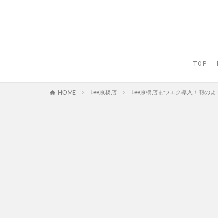
TOP
Lee京橋店
Lee京橋店まつエク導入！羽のよう
HOME