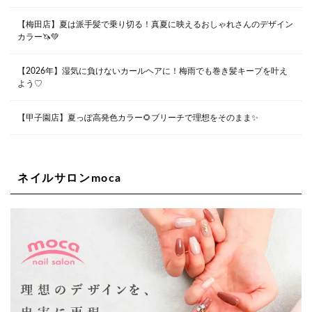
【梅田店】夏は派手髪で乗り切る！真夏に映えるおしゃれさんのデザイン
カラー🦄💚
Lee堀江店
〒550-0014 大阪府大阪市西区北堀江1-13-10 シマノ工業
ビル1F
【2026年】湿気に負けないカールヘアに！梅雨でも巻き髪キープを叶え
06-6563-9091
よう♡
Lee四ツ橋店
【甲子園店】夏っぽ高発色カラー🌻ブリーチで理想をそのまま✨
大阪府大阪市西区新町1-5-7 四ツ橋ビルディング B1
06-6563-9092
ネイルサロンmoca
Lee天王寺店
大阪市阿倍野区阿倍野筋1-6-1ヴィアあべのウォーク202a
06-6537-9791
Lee上新庄Vita店
大阪市東淀川区瑞光1-4-1 カサデルドイ 2F
06-6195-3667