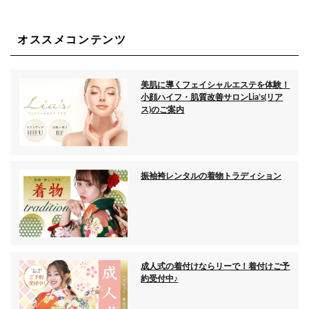
オススメコンテンツ
美肌に導くフェイシャルエステを体験！
小顔ハイフ・肌質改善サロンLia’s(リア
ス)のご案内
振袖袴レンタルの着物トラディション
成人式の着付けならリーで！着付けご予
約受付中♪