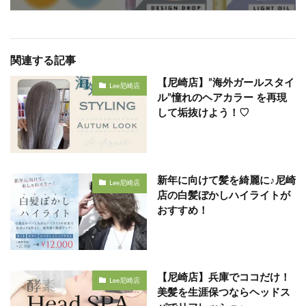
関連する記事
【尼崎店】”海外ガールスタイ
Lee尼崎店
ル”憧れのヘアカラー を再現
して垢抜けよう！♡
新年に向けて髪を綺麗に♪尼崎
Lee尼崎店
店の白髪ぼかしハイライトが
おすすめ！
【尼崎店】兵庫でココだけ！
Lee尼崎店
美髪を生涯保つならヘッドス