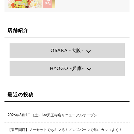
店舗紹介
OSAKA -大阪-
Lee大阪店
HYOGO -兵庫-
大阪府大阪市北区小松原町1-27梅田エビスビル7F
06-6366-7000
Lee尼崎店
兵庫県尼崎市昭和南通3丁目26 松本ビル1F
06-4869-7075
Lee梅田店
最近の投稿
大阪市北区茶屋町13-6 TAG茶屋町7F
06-6374-3355
Lee甲子園店
2026年8月1日（土）Lee天王寺店リニューアルオープン！
兵庫県西宮市甲子園九番町1-2 フラットライフワーク1F
0798-42-3334
Lee京橋店
大阪府大阪市都島区東野田町２丁目９－２３ 晃進ビル2F
【東三国店】ノーセットでもキマる！メンズパーマで常にカッコよく！
06-6355-1007