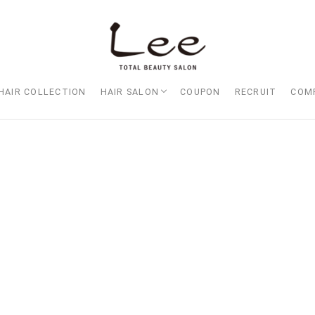
HAIR COLLECTION
HAIR SALON
COUPON
RECRUIT
COM
Lee大阪店
Lee梅田店
Lee京橋店
Lee堀江店
Lee四ツ橋店
Lee天王寺店
Lee上新庄Vita店
Lee東三国店
Lee布施店
Lee枚方店
HARBOR （ハーバー）
Lee尼崎店
Lee甲子園店