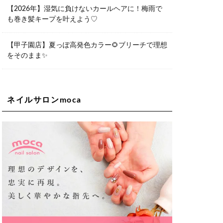
06-6563-9092
【2026年】湿気に負けないカールヘアに！梅雨で
も巻き髪キープを叶えよう♡
Lee天王寺店
大阪市阿倍野区阿倍野筋1-6-1ヴィアあ
べのウォーク202a
【甲子園店】夏っぽ高発色カラー🌻ブリーチで理想
06-6537-9791
をそのまま✨
Lee上新庄Vita店
大阪市東淀川区瑞光1-4-1 カサデルドイ
2F
06-6195-3667
ネイルサロンmoca
Lee東三国店
大阪市淀川区東三国4-8-11 大拓ハイツ6
06-6395-9555
Lee布施店
大阪府東大阪市足代2丁目1-5 モンテノ
ーム布施1F
06-6748-0778
Lee枚方店
大阪府枚方市岡東町18-15 キューブ枚
方駅前ビル2F-A
072-843-3409