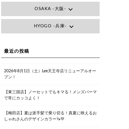
OSAKA -大阪-
Lee大阪店
HYOGO -兵庫-
大阪府大阪市北区小松原町1-27梅田エ
ビスビル7F
06-6366-7000
Lee尼崎店
兵庫県尼崎市昭和南通3丁目26 松本ビ
Lee梅田店
ル1F
大阪市北区茶屋町13-6 TAG茶屋町7F
最近の投稿
06-4869-7075
06-6374-3355
Lee甲子園店
兵庫県西宮市甲子園九番町1-2 フラット
Lee京橋店
ライフワーク1F
2026年8月1日（土）Lee天王寺店リニューアルオー
大阪府大阪市都島区東野田町２丁目９
0798-42-3334
プン！
－２３ 晃進ビル2F
06-6355-1007
Lee堀江店
【東三国店】ノーセットでもキマる！メンズパーマ
〒550-0014 大阪府大阪市西区北堀江1-
で常にカッコよく！
13-10 シマノ工業ビル1F
06-6563-9091
【梅田店】夏は派手髪で乗り切る！真夏に映えるお
Lee四ツ橋店
しゃれさんのデザインカラー🦄💚
大阪府大阪市西区新町1-5-7 四ツ橋ビル
ディング B1