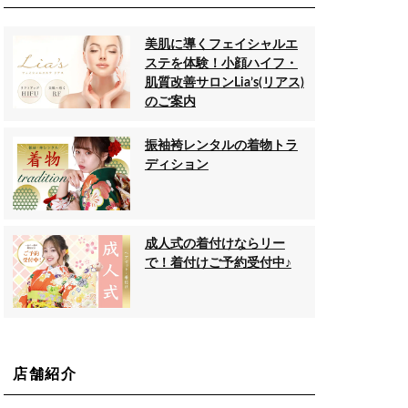
美肌に導くフェイシャルエ
ステを体験！小顔ハイフ・
肌質改善サロンLia’s(リアス)
のご案内
振袖袴レンタルの着物トラ
ディション
成人式の着付けならリー
で！着付けご予約受付中♪
店舗紹介